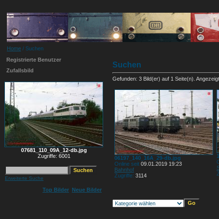
Home
/ Suchen
Registrierte Benutzer
Suchen
Zufallsbild
Gefunden: 3 Bild(er) auf 1 Seite(n). Angezeigt:
07681_110_09A_12-db.jpg
Zugriffe: 6001
06197_140_16A_29-db.jpg
O
Online seit
09.01.2019 19:23
Bahnhof
Z
Zugriffe:
3114
Erweiterte Suche
Top Bilder
Neue Bilder