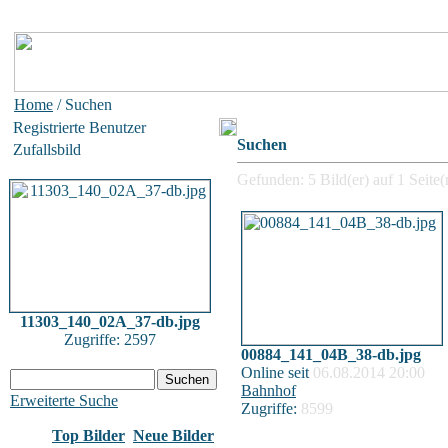
Home
/ Suchen
Registrierte Benutzer
Suchen
Zufallsbild
Gefunden: 5 Bild(er) auf 1 Seite(n
11303_140_02A_37-db.jpg
Zugriffe: 2597
00884_141_04B_38-db.jpg
Online seit
06.08.2014 20:00
Bahnhof
Erweiterte Suche
Zugriffe:
8599
Top Bilder
Neue Bilder