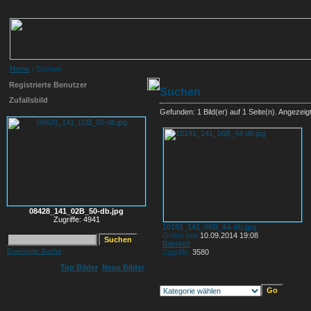
Home
/ Suchen
Registrierte Benutzer
Suchen
Zufallsbild
Gefunden: 1 Bild(er) auf 1 Seite(n). Angezeigt:
08428_141_02B_50-db.jpg
Zugriffe: 4941
10191_141_06B_44-db.jpg
Online seit
10.09.2014 19:08
Bahnhof
Erweiterte Suche
Zugriffe:
3580
Top Bilder
Neue Bilder