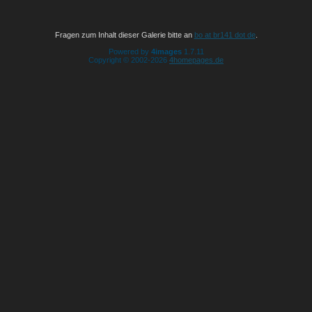
Fragen zum Inhalt dieser Galerie bitte an
bo at br141 dot de
.
Powered by
4images
1.7.11
Copyright © 2002-2026
4homepages.de