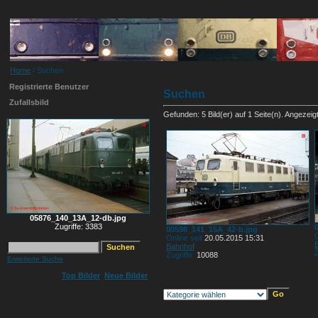
Home
/ Suchen
Registrierte Benutzer
Suchen
Zufallsbild
Gefunden: 5 Bild(er) auf 1 Seite(n). Angezeigt:
05876_140_13A_12-db.jpg
Zugriffe: 3383
00598_141_15A_42-b.jpg
O
Online seit
20.05.2015 15:31
Bahnhof
Z
Zugriffe:
10088
Erweiterte Suche
Top Bilder
Neue Bilder