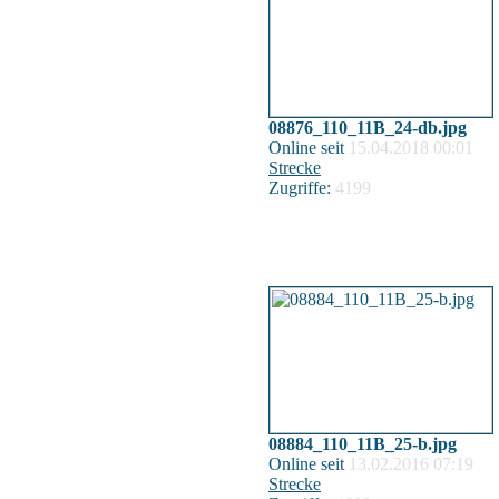
08876_110_11B_24-db.jpg
Online seit
15.04.2018 00:01
Strecke
Zugriffe:
4199
08884_110_11B_25-b.jpg
Online seit
13.02.2016 07:19
Strecke