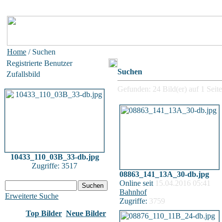
Home
/ Suchen
Registrierte Benutzer
Suchen
Zufallsbild
Gefunden: 24 Bild(er) auf 1 Seite
10433_110_03B_33-db.jpg
Zugriffe: 3517
08863_141_13A_30-db.jpg
Online seit
15.04.2016 05:41
Bahnhof
Erweiterte Suche
Zugriffe:
3759
Top Bilder
Neue Bilder