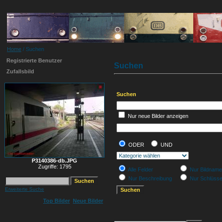
Home
/ Suchen
Registrierte Benutzer
Suchen
Zufallsbild
Suchen
Nur neue Bilder anzeigen
ODER
UND
P3140386-db.JPG
Zugriffe: 1795
Alle Felder
Nur Bildname
Nur Beschreibung
Nur Schlüsse
Erweiterte Suche
Top Bilder
Neue Bilder