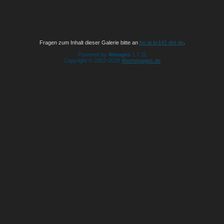
Fragen zum Inhalt dieser Galerie bitte an
bo at br141 dot de
.
Powered by
4images
1.7.11
Copyright © 2002-2026
4homepages.de