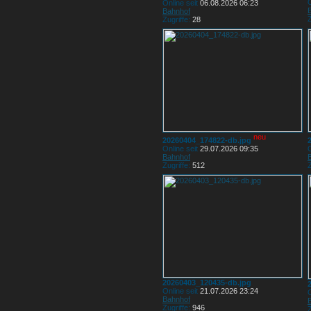
O
Online seit
06.08.2026 06:23
Bahnhof
Z
Zugriffe:
28
neu
20260404_174822-db.jpg
Online seit
29.07.2026 09:35
O
Bahnhof
Zugriffe:
512
Z
20260403_120435-db.jpg
Online seit
21.07.2026 23:24
O
Bahnhof
Zugriffe:
946
Z