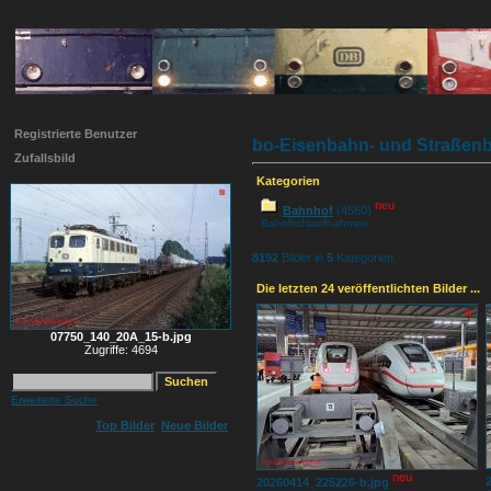
Registrierte Benutzer
bo-Eisenbahn- und Straßenb
Zufallsbild
Kategorien
neu
Bahnhof
(4560)
Bahnhofsaufnahmen
8192
Bilder in
5
Kategorien.
Die letzten 24 veröffentlichten Bilder ...
07750_140_20A_15-b.jpg
Zugriffe: 4694
Erweiterte Suche
Top Bilder
Neue Bilder
neu
20260414_225226-b.jpg