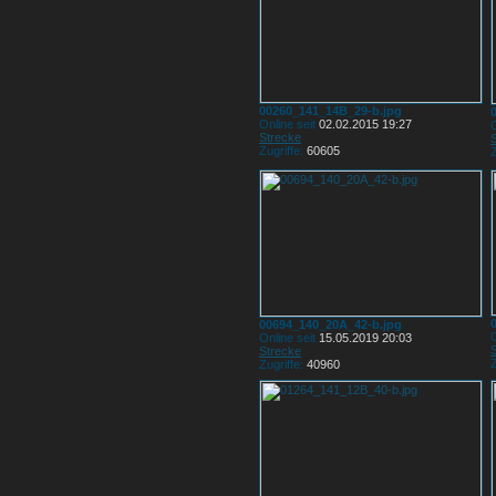
00260_141_14B_29-b.jpg
Online seit
02.02.2015 19:27
O
Strecke
Zugriffe:
60605
Z
00694_140_20A_42-b.jpg
O
Online seit
15.05.2019 20:03
Strecke
Z
Zugriffe:
40960