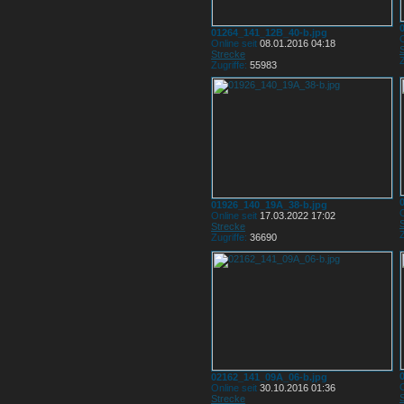
01264_141_12B_40-b.jpg
O
Online seit
08.01.2016 04:18
Strecke
Z
Zugriffe:
55983
01926_140_19A_38-b.jpg
O
Online seit
17.03.2022 17:02
Strecke
Z
Zugriffe:
36690
02162_141_09A_06-b.jpg
O
Online seit
30.10.2016 01:36
Strecke