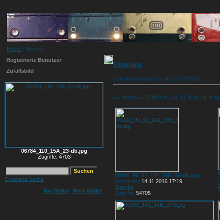
Home
/ Strecke
Registrierte Benutzer
Strecke
Zufallsbild
Streckenaufnahmen (Hits: 1772851)
Gefunden: 1707 Bild(er) auf 27 Seite(n). Angez
06784_110_15A_23-db.jpg
Zugriffe: 4703
00000_99_02_141_09B_36-db.jpg
O
Erweiterte Suche
Online seit
14.11.2016 17:19
Strecke
Top Bilder
Neue Bilder
Z
Zugriffe:
54705