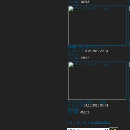
Z
Zugriffe:
40913
02600_141_01A_18-b.jpg
O
Online seit
28.05.2014 20:23
Strecke
Z
Zugriffe:
44552
02723_141_02A_10-b.jpg
Online seit
04.10.2015 05:34
O
Strecke
Zugriffe:
45282
Z
1
2
3
4
5
6
»
Letzte Seite »