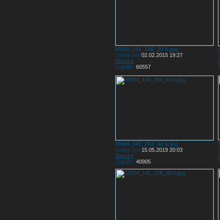
00260_141_14B_29-b.jpg
Online seit
02.02.2015 19:27
O
Strecke
Zugriffe:
60557
Z
00694_140_20A_42-b.jpg
O
Online seit
15.05.2019 20:03
Strecke
Z
Zugriffe:
40905