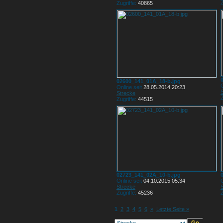
Z
Zugriffe:
40865
02600_141_01A_18-b.jpg
O
Online seit
28.05.2014 20:23
Strecke
Z
Zugriffe:
44515
02723_141_02A_10-b.jpg
Online seit
04.10.2015 05:34
O
Strecke
Zugriffe:
45236
Z
1
2
3
4
5
6
»
Letzte Seite »