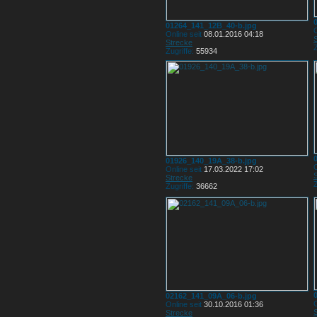
01264_141_12B_40-b.jpg
O
Online seit
08.01.2016 04:18
Strecke
Z
Zugriffe:
55934
01926_140_19A_38-b.jpg
O
Online seit
17.03.2022 17:02
Strecke
Z
Zugriffe:
36662
02162_141_09A_06-b.jpg
O
Online seit
30.10.2016 01:36
Strecke