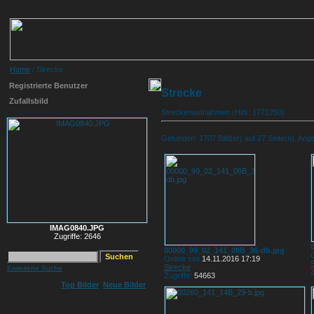
Home
/ Strecke
Registrierte Benutzer
Strecke
Zufallsbild
Streckenaufnahmen (Hits: 1771250)
Gefunden: 1707 Bild(er) auf 27 Seite(n). Angez
IMAG0840.JPG
Zugriffe: 2646
00000_99_02_141_09B_36-db.jpg
O
Online seit
14.11.2016 17:19
Strecke
Erweiterte Suche
Z
Zugriffe:
54663
Top Bilder
Neue Bilder