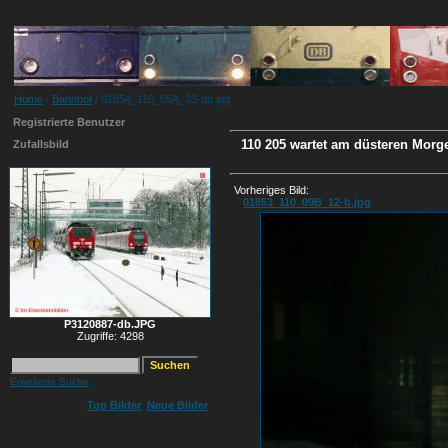
Home
/
Bahnhof
/ 01854_110_05A_33-db.jpg
Registrierte Benutzer
110 205 wartet am düsteren Morg
Zufallsbild
Vorheriges Bild:
01853_110_09B_12-b.jpg
P3120887-db.JPG
Zugriffe: 4298
Erweiterte Suche
Top Bilder
Neue Bilder