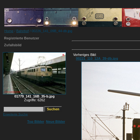
Home
/
Bahnhof
/ 00226_141_09B_44-db.jpg
Registrierte Benutzer
Zufallsbild
Vorheriges Bild:
00221_110_12A_39-db.jpg
01779_141_16B_35-b.jpg
Zugriffe: 6262
Erweiterte Suche
Top Bilder
Neue Bilder