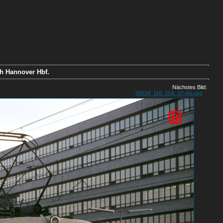
ch Hannover Hbf.
Nächstes Bild:
00228_110_10A_37-db.jpg