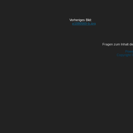
Vorheriges Bild:
p1080560-b.jpg
Fragen zum Inhalt die
Powe
Copyright