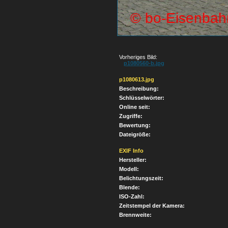
Vorheriges Bild:
p1080560-b.jpg
p1080613.jpg
Beschreibung:
Schlüsselwörter:
Online seit:
Zugriffe:
Bewertung:
Dateigröße:
EXIF Info
Hersteller:
Modell:
Belichtungszeit:
Blende:
ISO-Zahl:
Zeitstempel der Kamera:
Brennweite: