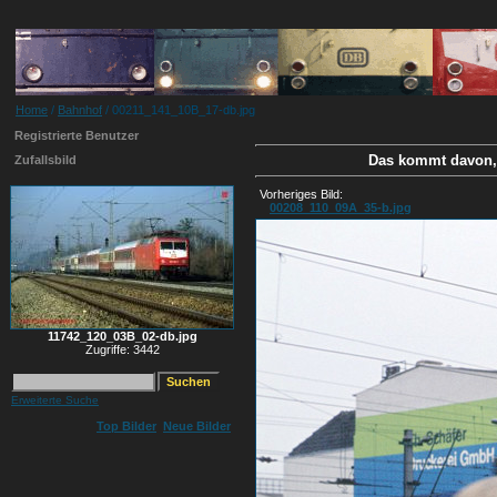
Home
/
Bahnhof
/ 00211_141_10B_17-db.jpg
Registrierte Benutzer
Das kommt davon, 
Zufallsbild
Vorheriges Bild:
00208_110_09A_35-b.jpg
11742_120_03B_02-db.jpg
Zugriffe: 3442
Erweiterte Suche
Top Bilder
Neue Bilder