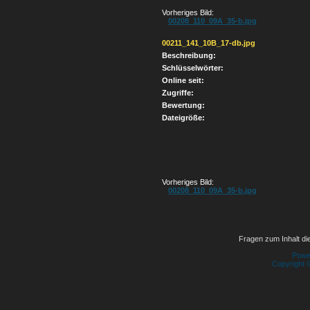
Vorheriges Bild:
00208_110_09A_35-b.jpg
00211_141_10B_17-db.jpg
Beschreibung:
Schlüsselwörter:
Online seit:
Zugriffe:
Bewertung:
Dateigröße:
Vorheriges Bild:
00208_110_09A_35-b.jpg
Fragen zum Inhalt die
Powe
Copyright