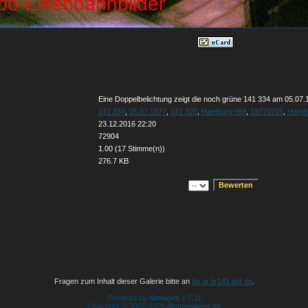
Eine Doppelbelichtung zeigt die noch grüne 141 334 am 05.07
141 334
,
05.07.1977
,
141 320
,
Hamburg Hbf
,
19770705
,
Hamb
23.12.2016 22:20
72904
1.00 (17 Stimme(n))
276.7 KB
Fragen zum Inhalt dieser Galerie bitte an
bo at br141 dot de
.
Powered by
4images
1.7.11
Copyright © 2002-2026
4homepages.de