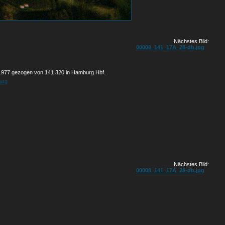
Nächstes Bild:
00008_141_17A_28-db.jpg
.1977 gezogen von 141 320 in Hamburg Hbf.
urg
Nächstes Bild:
00008_141_17A_28-db.jpg