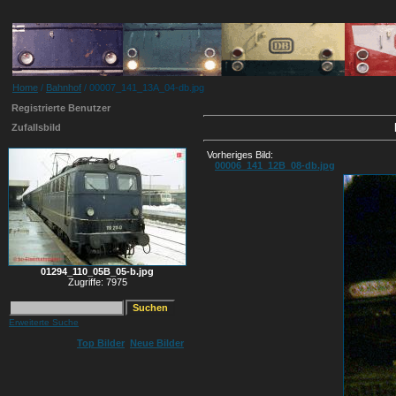
Home
/
Bahnhof
/ 00007_141_13A_04-db.jpg
Registrierte Benutzer
Zufallsbild
Vorheriges Bild:
00006_141_12B_08-db.jpg
01294_110_05B_05-b.jpg
Zugriffe: 7975
Erweiterte Suche
Top Bilder
Neue Bilder