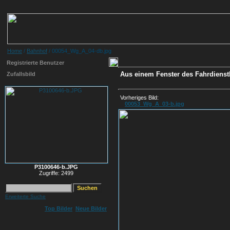
Home
/
Bahnhof
/ 00054_Wg_A_04-db.jpg
Registrierte Benutzer
Aus einem Fenster des Fahrdienstl
Zufallsbild
Vorheriges Bild:
00053_Wg_A_03-b.jpg
P3100646-b.JPG
Zugriffe: 2499
Erweiterte Suche
Top Bilder
Neue Bilder