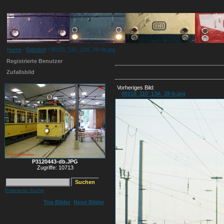
Home
/
Bahnhof
/ 00221_110_12A_39-db.jpg
Registrierte Benutzer
Zufallsbild
Vorheriges Bild:
00218_110_13A_28-b.jpg
P3120443-db.JPG
Zugriffe: 10713
Erweiterte Suche
Top Bilder
Neue Bilder