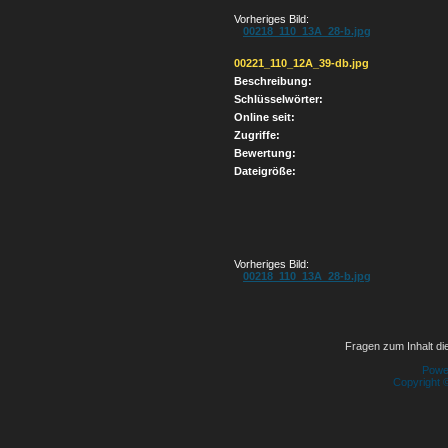
Vorheriges Bild:
00218_110_13A_28-b.jpg
00221_110_12A_39-db.jpg
Beschreibung:
Schlüsselwörter:
Online seit:
Zugriffe:
Bewertung:
Dateigröße:
Vorheriges Bild:
00218_110_13A_28-b.jpg
Fragen zum Inhalt die
Powe
Copyright