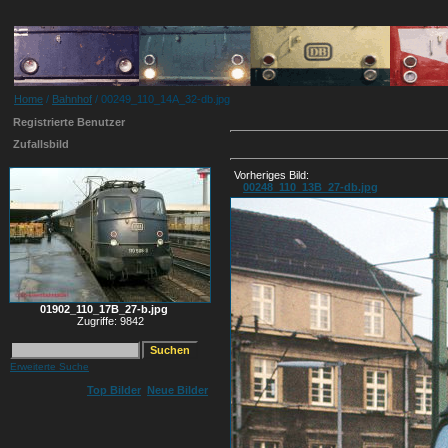
Home
/
Bahnhof
/ 00249_110_14A_32-db.jpg
Registrierte Benutzer
Zufallsbild
Vorheriges Bild:
00248_110_13B_27-db.jpg
01902_110_17B_27-b.jpg
Zugriffe: 9842
Erweiterte Suche
Top Bilder
Neue Bilder