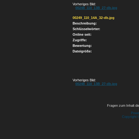
Vorheriges Bild:
00248_110_13B_27-db.jpg
00249_110_14A_32-db.jpg
Beschreibung:
Schlüsselwörter:
Online seit:
Zugriffe:
Bewertung:
Dateigröße:
Vorheriges Bild:
00248_110_13B_27-db.jpg
Fragen zum Inhalt die
Powe
Copyright