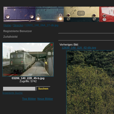
Home
/
Strecke
/ 12631_140_06A_27-db.jpg
Registrierte Benutzer
Zufallsbild
Vorheriges Bild:
12630_140_11A_42-db.jpg
03206_140_22B_45-b.jpg
Zugriffe: 5742
Erweiterte Suche
Top Bilder
Neue Bilder