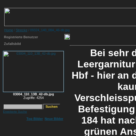
Home
/
Strecke
/ 09324_140_08A_46-db.jpg
Registrierte Benutzer
Zufallsbild
Bei sehr 
Leergarnitu
Hbf - hier an
kau
03004_110_13B_42-db.jpg
Verschleisspu
Zugriffe: 4254
Befestigung
Erweiterte Suche
184 hat nac
Top Bilder
Neue Bilder
grünen Ans