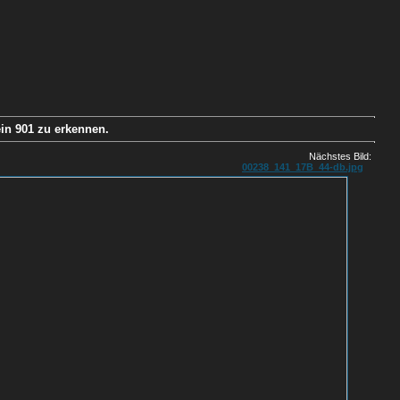
ein 901 zu erkennen.
Nächstes Bild:
00238_141_17B_44-db.jpg