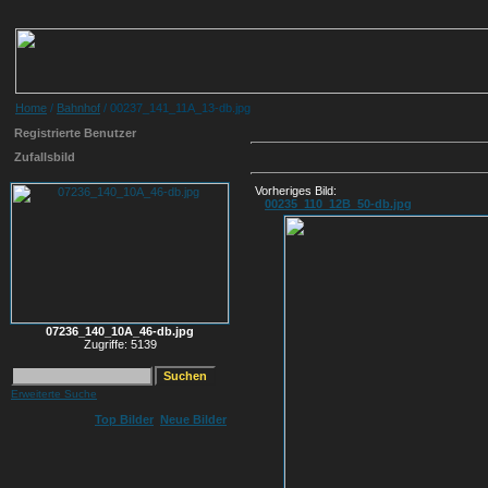
Home
/
Bahnhof
/ 00237_141_11A_13-db.jpg
Registrierte Benutzer
Zufallsbild
Vorheriges Bild:
00235_110_12B_50-db.jpg
07236_140_10A_46-db.jpg
Zugriffe: 5139
Erweiterte Suche
Top Bilder
Neue Bilder