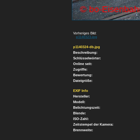
Vorheriges Bild:
p1140323.jpg
p1140324-db.jpg
Beschreibung:
Schlüsselwörter:
Online seit:
Zugriffe:
Bewertung:
Dateigröße:
EXIF Info
Hersteller:
Modell:
Belichtungszeit:
Blende:
ISO-Zahl:
Zeitstempel der Kamera:
Brennweite: