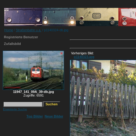
Home
/
Straßenbahn u.a.
/ p1140324-db.jpg
Registrierte Benutzer
Zufallsbild
Vorheriges Bild:
p1140323.jpg
11947_141_09A_39-db.jpg
Zugriffe: 6591
Erweiterte Suche
Top Bilder
Neue Bilder