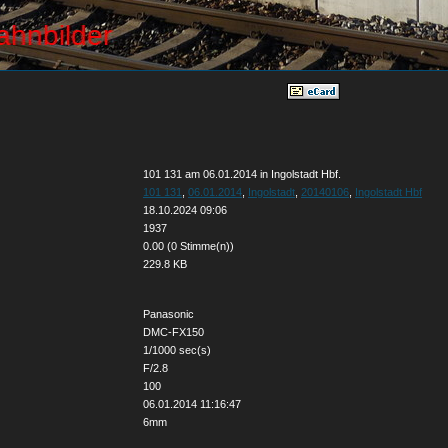
101 131 am 06.01.2014 in Ingolstadt Hbf.
101 131
,
06.01.2014
,
Ingolstadt
,
20140106
,
Ingolstadt Hbf
18.10.2024 09:06
1937
0.00 (0 Stimme(n))
229.8 KB
Panasonic
DMC-FX150
1/1000 sec(s)
F/2.8
100
06.01.2014 11:16:47
6mm