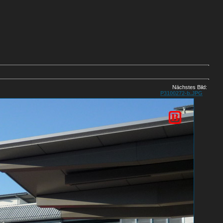
.
Nächstes Bild:
P3100272-b.JPG