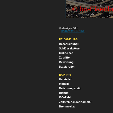
Vorheriges Bild:
P3100242-db.JPG
P3100243.JPG
Beschreibung:
Schlüsselwörter:
Online seit:
Zugriffe:
Bewertung:
Dateigröße:
EXIF Info
Hersteller:
Modell:
Belichtungszeit:
Blende:
ISO-Zahl:
Zeitstempel der Kamera:
Brennweite: