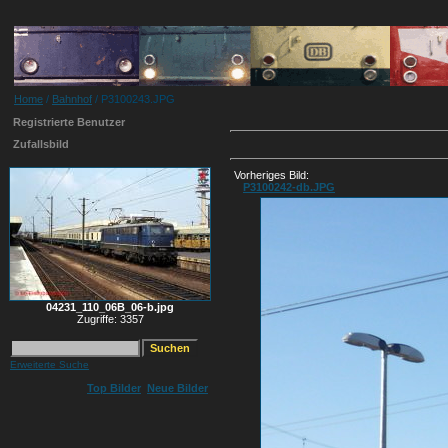
Home
/
Bahnhof
/ P3100243.JPG
Registrierte Benutzer
Zufallsbild
Vorheriges Bild:
P3100242-db.JPG
04231_110_06B_06-b.jpg
Zugriffe: 3357
Erweiterte Suche
Top Bilder
Neue Bilder