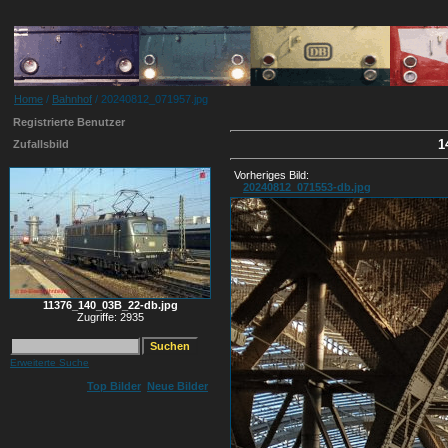
Home
/
Bahnhof
/ 20240812_071957.jpg
Registrierte Benutzer
1
Zufallsbild
Vorheriges Bild:
20240812_071553-db.jpg
11376_140_03B_22-db.jpg
Zugriffe: 2935
Erweiterte Suche
Top Bilder
Neue Bilder