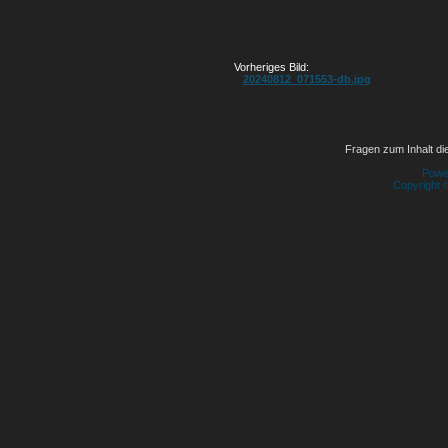
Vorheriges Bild:
20240812_071553-db.jpg
Fragen zum Inhalt die
Powe
Copyright