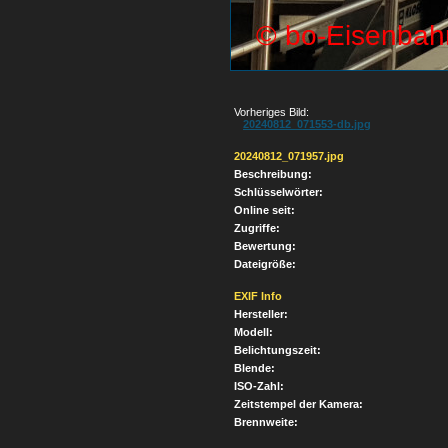
Vorheriges Bild:
20240812_071553-db.jpg
20240812_071957.jpg
Beschreibung:
Schlüsselwörter:
Online seit:
Zugriffe:
Bewertung:
Dateigröße:
EXIF Info
Hersteller:
Modell:
Belichtungszeit:
Blende:
ISO-Zahl:
Zeitstempel der Kamera:
Brennweite: