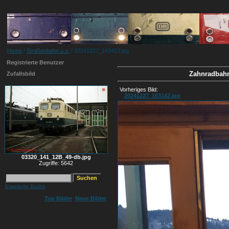
Home
/
Straßenbahn u.a.
/ 20241227_163413.jpg
Registrierte Benutzer
Zahnradbahn
Zufallsbild
Vorheriges Bild:
20241227_163142.jpg
03320_141_12B_49-db.jpg
Zugriffe: 5642
Erweiterte Suche
Top Bilder
Neue Bilder