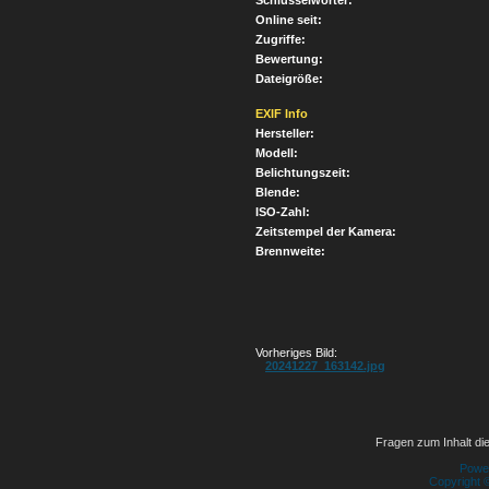
Schlüsselwörter:
Online seit:
Zugriffe:
Bewertung:
Dateigröße:
EXIF Info
Hersteller:
Modell:
Belichtungszeit:
Blende:
ISO-Zahl:
Zeitstempel der Kamera:
Brennweite:
Vorheriges Bild:
20241227_163142.jpg
Fragen zum Inhalt die
Powe
Copyright