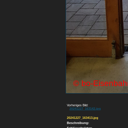
Vorheriges Bild:
20241227_163142.jpg
20241227_163413.jpg
Beschreibung: