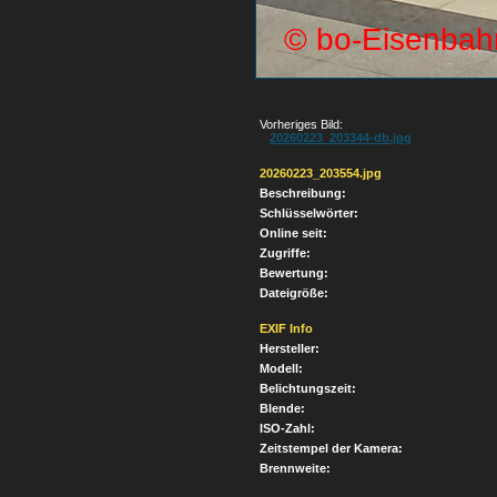
Vorheriges Bild:
20260223_203344-db.jpg
20260223_203554.jpg
Beschreibung:
Schlüsselwörter:
Online seit:
Zugriffe:
Bewertung:
Dateigröße:
EXIF Info
Hersteller:
Modell:
Belichtungszeit:
Blende:
ISO-Zahl:
Zeitstempel der Kamera:
Brennweite: