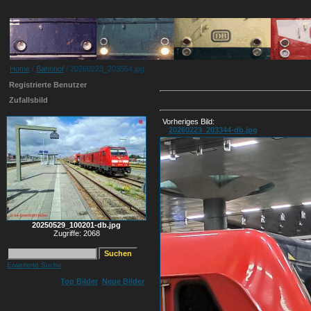
Home
/
Bahnhof
/ 20260223_203554.jpg
Registrierte Benutzer
Zufallsbild
Vorheriges Bild:
20260223_203344-db.jpg
20250529_100201-db.jpg
Zugriffe: 2068
Erweiterte Suche
Top Bilder
Neue Bilder