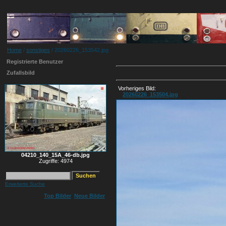
Home
/
sonstiges
/ 20260226_153542.jpg
Registrierte Benutzer
Zufallsbild
Vorheriges Bild:
20260226_153504.jpg
04210_140_15A_46-db.jpg
Zugriffe: 4974
Erweiterte Suche
Top Bilder
Neue Bilder