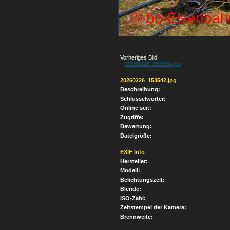
Vorheriges Bild:
20260226_153504.jpg
20260226_153542.jpg
Beschreibung:
Schlüsselwörter:
Online seit:
Zugriffe:
Bewertung:
Dateigröße:
EXIF Info
Hersteller:
Modell:
Belichtungszeit:
Blende:
ISO-Zahl:
Zeitstempel der Kamera:
Brennweite: