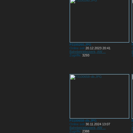
P3100260.JPG
Online seit
20.12.2023 20:41
O
Bahnbetriebswerk, AW ...
Zugriffe:
3293
Z
P3100658-db.JPG
Online seit
30.11.2024 13:07
O
Bahnbetriebswerk, AW ...
Zugriffe:
2388
Z