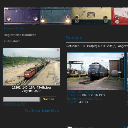
Home
/ Suchen
Registrierte Benutzer
Suchen
Zufallsbild
Gefunden: 185 Bild(er) auf 3 Seite(n). Angezei
15262_140_18A_43-db.jpg
Zugriffe: 3562
00707_110_09A_07-db.jpg
Online seit
06.01.2016 19:36
O
Bahnbetriebswerk, AW ...
Zugriffe:
49313
Z
Erweiterte Suche
Top Bilder
Neue Bilder