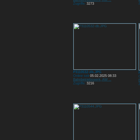
Z
Zugriffe:
3273
P3110532-db.JPG
Online seit
05.02.2025 08:33
O
Bahnbetriebswerk, AW ...
Zugriffe:
3216
Z