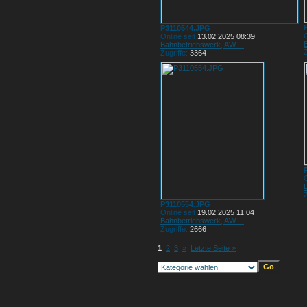
P3110544.JPG
O
Online seit
13.02.2025 08:39
Bahnbetriebswerk, AW ...
Z
Zugriffe:
3364
O
Z
P3110554.JPG
Online seit
19.02.2025 11:04
Bahnbetriebswerk, AW ...
Zugriffe:
2666
1
2
3
»
Letzte Seite »