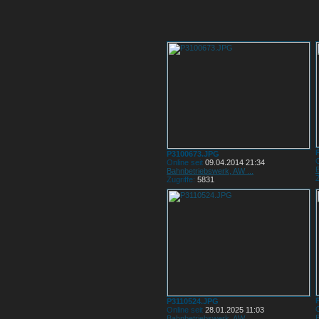
P3100673.JPG
O
Online seit
09.04.2014 21:34
Bahnbetriebswerk, AW ...
Z
Zugriffe:
5831
P3110524.JPG
O
Online seit
28.01.2025 11:03
Bahnbetriebswerk, AW ...