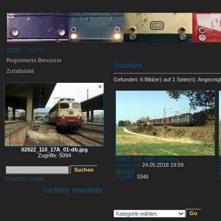
Home
/ Suchen
Registrierte Benutzer
Suchen
Zufallsbild
Gefunden: 6 Bild(er) auf 1 Seite(n). Angezeigt:
02922_110_17A_01-db.jpg
Zugriffe: 5094
13463_140_08B_33-b.jpg
Online seit
24.05.2018 19:59
O
Strecke
Zugriffe:
3346
Z
Erweiterte Suche
Top Bilder
Neue Bilder