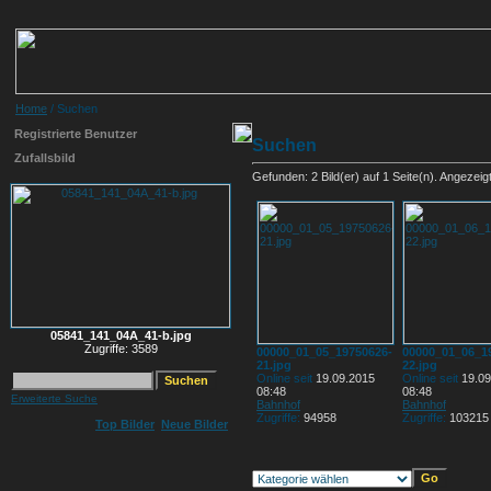
Home
/ Suchen
Registrierte Benutzer
Suchen
Zufallsbild
Gefunden: 2 Bild(er) auf 1 Seite(n). Angezeigt:
05841_141_04A_41-b.jpg
Zugriffe: 3589
00000_01_05_19750626-
00000_01_06_1
21.jpg
22.jpg
Online seit
19.09.2015
Online seit
19.09
08:48
08:48
Erweiterte Suche
Bahnhof
Bahnhof
Zugriffe:
94958
Zugriffe:
103215
Top Bilder
Neue Bilder