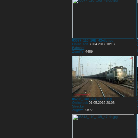
03377_110_16B_42-db.jpg
Online seit
30.04.2017 10:13
O
Bahnhof
Zugriffe:
4489
Z
05298_140_20A_09-b.jpg
O
Online seit
01.05.2019 20:06
Strecke
Z
Zugriffe:
5877