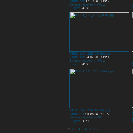
Online seit
17.10.2018 19:59
O
Bahnbetriebswerk, AW ...
Zugriffe:
4788
Z
05928_140_22B_38-db.jpg
Online seit
24.07.2019 19:00
O
Bahnbetriebswerk, AW ...
Zugriffe:
4163
Z
06186_140_21A_05-db.jpg
O
Online seit
05.06.2019 21:30
Bahnbetriebswerk, AW ...
Z
Zugriffe:
4144
1
2
»
Letzte Seite »