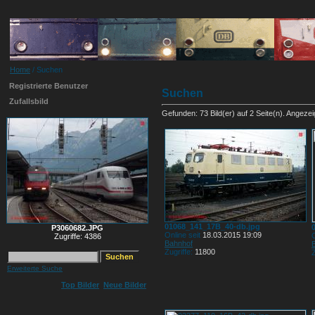
Home
/ Suchen
Registrierte Benutzer
Suchen
Zufallsbild
Gefunden: 73 Bild(er) auf 2 Seite(n). Angezeigt
01068_141_17B_40-db.jpg
P3060682.JPG
Online seit
18.03.2015 19:09
O
Zugriffe: 4386
Bahnhof
Zugriffe:
11800
Z
Erweiterte Suche
Top Bilder
Neue Bilder