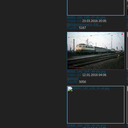
05313_110_13B_47-db.jpg
Online seit
23.03.2016 20:05
O
Bahnbetriebswerk, AW ...
Zugriffe:
5167
Z
05321_141_19A_44-db.jpg
O
Online seit
12.01.2016 04:06
Bahnhof
Z
Zugriffe:
5056
05920_140_12B_41-db.jpg