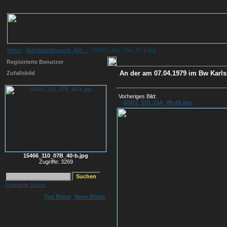
Home
/
Bahnbetriebswerk, AW ...
/ 02487_141_09A_07-b.jpg
Registrierte Benutzer
An der am 07.04.1979 im Bw Karlsr
Zufallsbild
Vorheriges Bild:
02472_110_13A_49-db.jpg
15466_110_07B_40-b.jpg
Zugriffe: 3269
Erweiterte Suche
Top Bilder
Neue Bilder