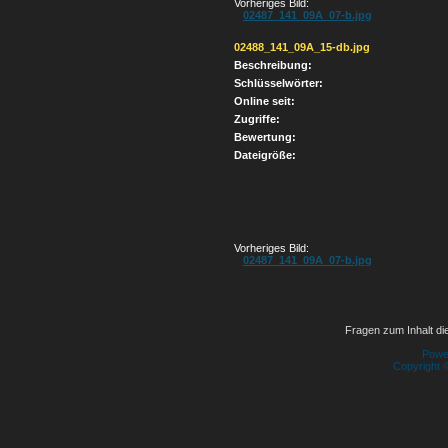
Vorheriges Bild:
02487_141_09A_07-b.jpg
02488_141_09A_15-db.jpg
Beschreibung:
Schlüsselwörter:
Online seit:
Zugriffe:
Bewertung:
Dateigröße:
Vorheriges Bild:
02487_141_09A_07-b.jpg
Fragen zum Inhalt die
Powe
Copyright