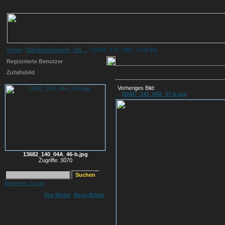
Home
/
Bahnbetriebswerk, AW ...
/ 02488_141_09A_15-db.jpg
Registrierte Benutzer
Zufallsbild
Vorheriges Bild:
02487_141_09A_07-b.jpg
13682_140_04A_46-b.jpg
Zugriffe: 3070
Erweiterte Suche
Top Bilder
Neue Bilder