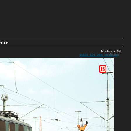
elze.
Nächstes Bild:
04165_140_05B_45-db.jpg