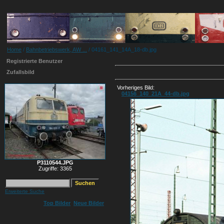
Home
/
Bahnbetriebswerk, AW ...
/ 04161_141_14A_18-db.jpg
Registrierte Benutzer
Zufallsbild
Vorheriges Bild:
04156_140_21A_44-db.jpg
P3110544.JPG
Zugriffe: 3365
Erweiterte Suche
Top Bilder
Neue Bilder