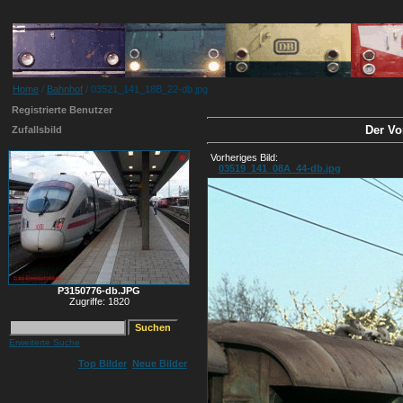
Home
/
Bahnhof
/ 03521_141_18B_22-db.jpg
Registrierte Benutzer
Der Vo
Zufallsbild
Vorheriges Bild:
03519_141_08A_44-db.jpg
P3150776-db.JPG
Zugriffe: 1820
Erweiterte Suche
Top Bilder
Neue Bilder