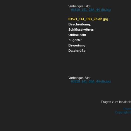
Vorheriges Bild:
03519_141_08A_44-db.jpg
03521_141_18B_22-db.jpg
Beschreibung:
Schlüsselwörter:
Online seit:
Zugriffe:
Bewertung:
Dateigröße:
Vorheriges Bild:
03519_141_08A_44-db.jpg
Fragen zum Inhalt die
Powe
Copyright